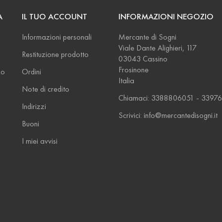
A
IL TUO ACCOUNT
INFORMAZIONI NEGOZIO
Informazioni personali
Mercante di Sogni
Viale Dante Alighieri, 117
Restituzione prodotto
03043 Cassino
Frosinone
so
Ordini
Italia
Note di credito
Chiamaci: 3388806051 - 33976
Indirizzi
Scrivici: info@mercantedisogni.it
Buoni
I miei avvisi