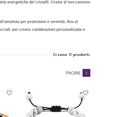
prietà energetiche dei cristalli. Grazie al meccanismo
ll’ametista per protezione e serenità, fino al
acciali, per creare combinazioni personalizzate e
Ci sono 11 prodotti.
PAGINE
1
favorite_border
favorite_border