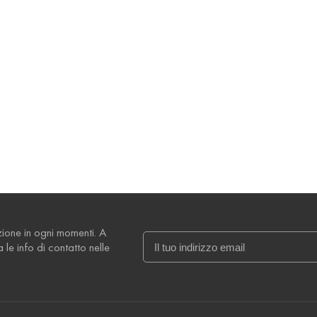
izione in ogni momenti. A
le info di contatto nelle