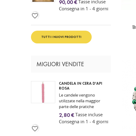
Tasse incluse
90,00 €
Consegna in 1 - 4 giorni
favorite_border
B
TUTTI I NUOVI PRODOTTI
MIGLIORI VENDITE
CANDELA IN CERA D'API
ROSA
Le candele vengono
utilizzate nella maggior
parte delle pratiche
spirituali, siano esse di
Tasse incluse
2,80 €
natura religiosa o
Consegna in 1 - 4 giorni
magica, poiché
favorite_border
rappresentano la luce...