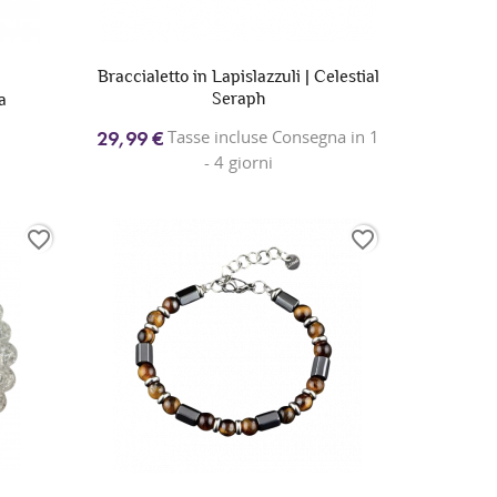
Braccialetto in Lapislazzuli | Celestial
Seraph
a
Tasse incluse Consegna in 1
29,99 €
- 4 giorni
favorite_border
favorite_border