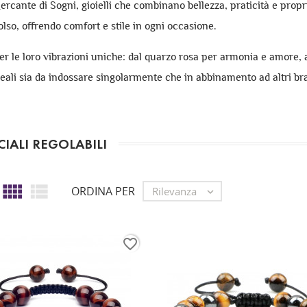
 Mercante di Sogni, gioielli che combinano bellezza, praticità e pro
polso, offrendo comfort e stile in ogni occasione.
er le loro vibrazioni uniche: dal quarzo rosa per armonia e amore, a
Ideali sia da indossare singolarmente che in abbinamento ad altri br
IALI REGOLABILI


ORDINA PER
Rilevanza

favorite_border