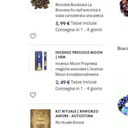
Bronzite Burattata La
Bronzite fin dall'antichità è
stata considerata una pietra
legata alla forza interiore,
Tasse incluse
5,99 €
all'autocontrollo e alla
Consegna in 1 - 4 giorni
protezione...
favorite_border
Bracc
INCENSO PRECIOUS MOON
| HEM
Incenso Moon Proprietà
magiche associate L'incenso
Moon è tradizionalmente
utilizzato nelle pratiche
Tasse incluse
2,49 €
esoteriche e spirituali come
Consegna in 1 - 4 giorni
simbolo di...
favorite_border
KIT RITUALE | RINFORZO
AMORE - AUTOSTIMA
Kit rituale Amore