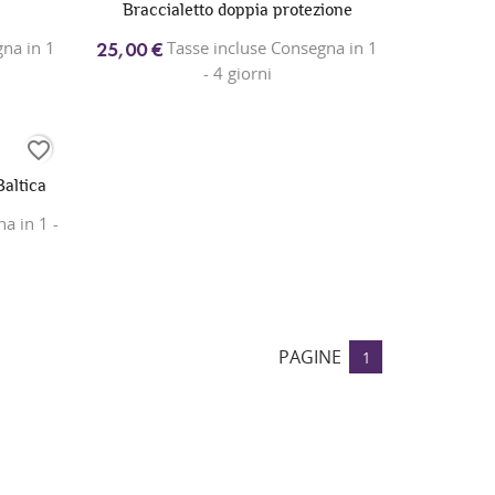
Braccialetto doppia protezione
na in 1
Tasse incluse Consegna in 1
25,00 €
- 4 giorni
favorite_border
altica
a in 1 -
PAGINE
1