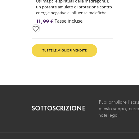
Usi magici e spirituali della madragora: E'
un potente amuleto di protezione contro
energie negative e influenze malefiche.
Nella magia...
Tasse incluse
11,99 €
favorite_border
TUTTE LE MIGLIORI VENDITE
Puoi annullare l'iscr
SOTTOSCRIZIONE
questo scopo, cerca 
note legali.