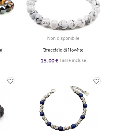
Non disponibile
a'
Bracciale di Howlite
Tasse incluse
25,00 €
favorite_border
favorite_border