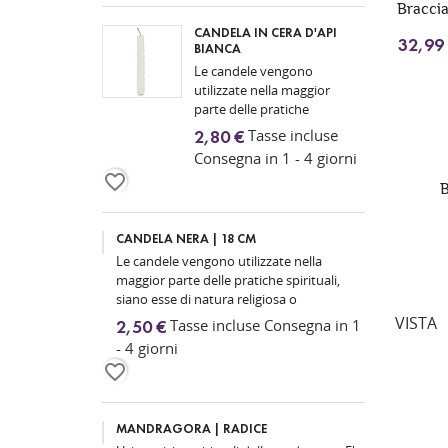
Braccia
CANDELA IN CERA D'API
32,99
BIANCA
Le candele vengono
utilizzate nella maggior
parte delle pratiche
spirituali, siano esse di
Tasse incluse
2,80 €
natura religiosa o
Consegna in 1 - 4 giorni
magica, poiché
favorite_border
rappresentano la luce...
B
CANDELA NERA | 18 CM
Le candele vengono utilizzate nella
maggior parte delle pratiche spirituali,
siano esse di natura religiosa o
magica, poiché rappresentano la luce...
VISTA
Tasse incluse Consegna in 1
2,50 €
- 4 giorni
favorite_border
MANDRAGORA | RADICE