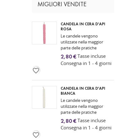
MIGLIORI VENDITE
CANDELA IN CERA D'API
ROSA
Le candele vengono
utilizzate nella maggior
parte delle pratiche
spirituali, siano esse di
Tasse incluse
2,80 €
natura religiosa o
Consegna in 1 - 4 giorni
magica, poiché
favorite_border
rappresentano la luce...
CANDELA IN CERA D'API
BIANCA
Le candele vengono
utilizzate nella maggior
parte delle pratiche
spirituali, siano esse di
Tasse incluse
2,80 €
natura religiosa o
Consegna in 1 - 4 giorni
magica, poiché
favorite_border
rappresentano la luce...