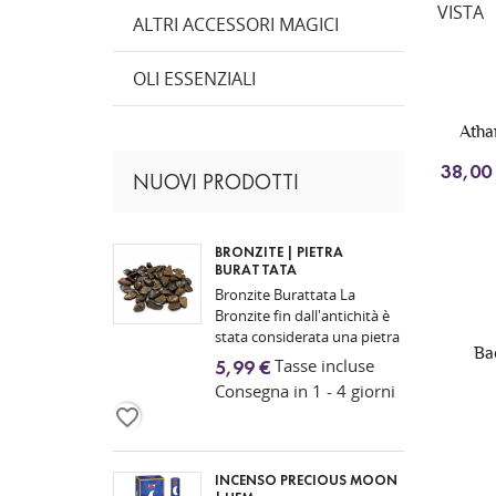
VISTA
ALTRI ACCESSORI MAGICI
OLI ESSENZIALI
Atha
38,00
NUOVI PRODOTTI
BRONZITE | PIETRA
BURATTATA
Bronzite Burattata La
Bronzite fin dall'antichità è
stata considerata una pietra
Ba
legata alla forza interiore,
Tasse incluse
5,99 €
all'autocontrollo e alla
Consegna in 1 - 4 giorni
protezione...
favorite_border
INCENSO PRECIOUS MOON