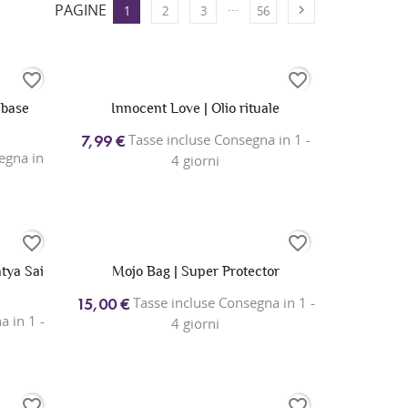
…
PAGINE

1
2
3
56
favorite_border
favorite_border
 base
Innocent Love | Olio rituale
Tasse incluse Consegna in 1 -
7,99 €
egna in
4 giorni
favorite_border
favorite_border
atya Sai
Mojo Bag | Super Protector
Tasse incluse Consegna in 1 -
15,00 €
 in 1 -
4 giorni
favorite_border
favorite_border