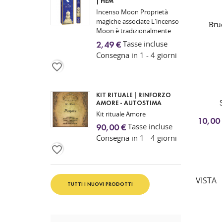
| HEM
Incenso Moon Proprietà
magiche associate L'incenso
Bru
Moon è tradizionalmente
utilizzato nelle pratiche
Tasse incluse
2,49 €
esoteriche e spirituali come
Consegna in 1 - 4 giorni
simbolo di...
favorite_border
KIT RITUALE | RINFORZO
AMORE - AUTOSTIMA
Kit rituale Amore
10,00
Tasse incluse
90,00 €
Consegna in 1 - 4 giorni
favorite_border
VISTA
TUTTI I NUOVI PRODOTTI