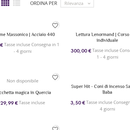


ORDINA PER
Rilevanza

favorite_border
me Massonico | Acciaio 440
Lettura Lenormand | Corso
individuale
Tasse incluse Consegna in 1
 €
Tasse incluse Cons
300,00 €
- 4 giorni
1 - 4 giorni
favorite_border
Non disponibile
Super Hit - Coni di incenso S
Baba
cchetta magica in Quercia
Tasse incluse Consegna
3,50 €
Tasse incluse
29,99 €
4 giorni
favorite_border