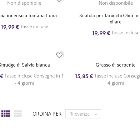
Non disponibile
Non disponibile
cia incenso a fontana Luna
Scatola per tarocchi Ohm in 
ollare
Tasse incluse
19,99 €
Tasse incluse
19,99 €
favorite_border
Smudge di Salvia bianca
Grasso di serpente
Tasse incluse Consegna in 1
Tasse incluse Consegn
 €
15,85 €
- 4 giorni
4 giorni


ORDINA PER
Rilevanza
