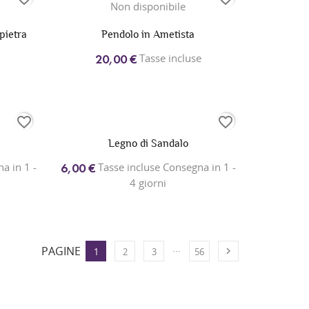
Non disponibile
pietra
Pendolo in Ametista
Tasse incluse
20,00 €
favorite_border
favorite_border
Legno di Sandalo
a in 1 -
Tasse incluse Consegna in 1 -
6,00 €
4 giorni
…
PAGINE

1
2
3
56