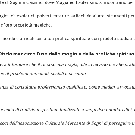
e di Sogni a Cassino, dove Magia ed Esoterismo si incontrano per
gici: oli esoterici, polveri, misture, articoli da altare, strumenti p
le loro proprietà magiche.
l mondo e arricchisci la tua pratica spirituale con prodotti studiati 
isclaimer circa l'uso della magia e delle pratiche spiritual
 informare che il ricorso alla magia, alle invocazioni e alle pratich
ne di problemi personali, sociali o di salute.
a di consultare professionisti qualificati, come medici, avvocati, p
olta di tradizioni spirituali finalizzate a scopi documentaristici, c
soci dell'Associazione Culturale Mercante di Sogni di perseguire un