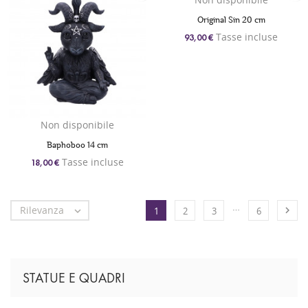
Original Sin 20 cm
Tasse incluse
93,00 €
Non disponibile
Baphoboo 14 cm
Tasse incluse
18,00 €
…
Rilevanza


1
2
3
6
STATUE E QUADRI