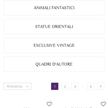
ANIMALI FANTASTICI
STATUE ORIENTALI
ESCLUSIVE VINTAGE
QUADRI D'AUTORE
…
Rilevanza


1
2
3
6
favorite_border
favorite_border