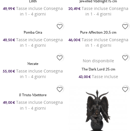
Lilith
Jewelled Midnight 15 cm
Tasse incluse Consegna
Tasse incluse Consegna
49,99 €
20,49 €
in 1 - 4 giorni
in 1 - 4 giorni
favorite_border
favorite_border
Pomba Gira
Pure Affection 20,5 cm
Tasse incluse Consegna
Tasse incluse Consegna
49,50 €
46,00 €
in 1 - 4 giorni
in 1 - 4 giorni
favorite_border
favorite_border
Non disponibile
Hecate
The Dark Lord 25 cm
Tasse incluse Consegna
55,00 €
Tasse incluse
in 1 - 4 giorni
43,00 €
favorite_border
favorite_border
Il Tristo Mietitore
Tasse incluse Consegna
49,00 €
in 1 - 4 giorni