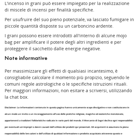
L'incenso in grani può essere impiegato per la realizzazione
di miscele di incensi per finalità specifiche.
Per usufruire del suo pieno potenziale, va lasciato fumigare in
piccole quantità disposte su un carboncino ardente.
I grani possono essere introdotti all'interno di alcune mojo
bag per amplificare il potere degli altri ingredienti e per
proteggere il sacchetto dalle energie negative.
Note informative
Per massimizzare gli effetti di qualsiasi incantesimo, è
consigliabile calcolare il momento più propizio, seguendo le
comuni regole astrologiche o le specifiche istruzioni rituali.
Per maggiori informazioni, non esitare a scriversi, utilizzando
la chat box.
Disclaimer: Le informazioni contenute in questa pagina hanno unicamente scopo divulgativo e non costituiscono in
alcun modo un invito o un incoraggiamento all'uso delle pratiche religiose, magiche ed esoteriche menzionate,
appartenenti a tradizioni folkloristiche radicate in varie parti del mondo. Il Mercante di Sogni declina ogni responsabilità
per eventuali usi impropri o danni causati dall'utilizzo dei prodotti qui presentati. Gli acquirenti si assumono la piena
responsabilità delle loro azioni e dell'utilizzo di qualsiasi informazione o prodotto acquistato attraverso questo e-