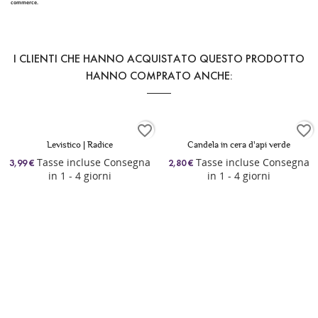
commerce.
I CLIENTI CHE HANNO ACQUISTATO QUESTO PRODOTTO
HANNO COMPRATO ANCHE:
favorite_border
favorite_border
Levistico | Radice
Candela in cera d'api verde
Tasse incluse Consegna
Tasse incluse Consegna
3,99 €
2,80 €
in 1 - 4 giorni
in 1 - 4 giorni