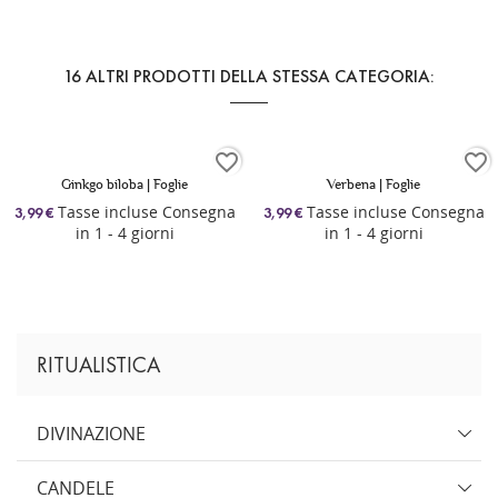
16 ALTRI PRODOTTI DELLA STESSA CATEGORIA:
favorite_border
favorite_border
Ginkgo biloba | Foglie
Verbena | Foglie
Tasse incluse Consegna
Tasse incluse Consegna
3,99 €
3,99 €
in 1 - 4 giorni
in 1 - 4 giorni
RITUALISTICA
DIVINAZIONE
CANDELE