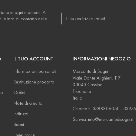
izione in ogni momenti. A
le info di contatto nelle
A
IL TUO ACCOUNT
INFORMAZIONI NEGOZIO
Informazioni personali
Mercante di Sogni
Viale Dante Alighieri, 117
Restituzione prodotto
03043 Cassino
Frosinone
so
Ordini
Italia
Note di credito
Chiamaci: 3388806051 - 33976
Indirizzi
Scrivici: info@mercantedisogni.it
Buoni
I miei avvisi