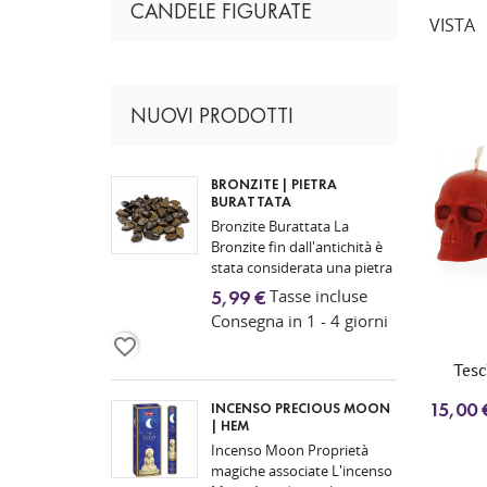
CANDELE FIGURATE
VISTA
NUOVI PRODOTTI
BRONZITE | PIETRA
BURATTATA
Bronzite Burattata La
Bronzite fin dall'antichità è
stata considerata una pietra
legata alla forza interiore,
Tasse incluse
5,99 €
all'autocontrollo e alla
Consegna in 1 - 4 giorni
protezione...
favorite_border
Tesc
15,00 
INCENSO PRECIOUS MOON
| HEM
Incenso Moon Proprietà
magiche associate L'incenso