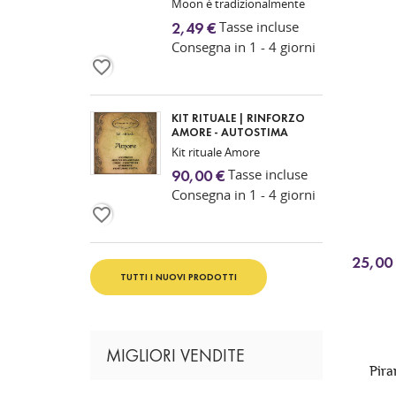
Moon è tradizionalmente
utilizzato nelle pratiche
Tasse incluse
2,49 €
esoteriche e spirituali come
Consegna in 1 - 4 giorni
simbolo di...
favorite_border
KIT RITUALE | RINFORZO
AMORE - AUTOSTIMA
Kit rituale Amore
Tasse incluse
90,00 €
Consegna in 1 - 4 giorni
favorite_border
25,00
TUTTI I NUOVI PRODOTTI
MIGLIORI VENDITE
Pira