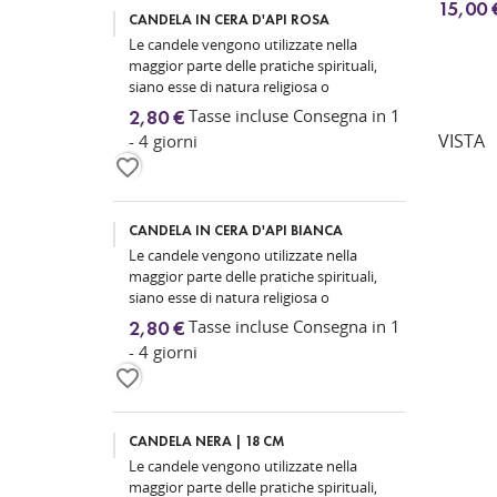
15,00 
CANDELA IN CERA D'API ROSA
Le candele vengono utilizzate nella
maggior parte delle pratiche spirituali,
siano esse di natura religiosa o
magica, poiché rappresentano la luce...
Tasse incluse Consegna in 1
2,80 €
VISTA
- 4 giorni
favorite_border
CANDELA IN CERA D'API BIANCA
Le candele vengono utilizzate nella
maggior parte delle pratiche spirituali,
siano esse di natura religiosa o
magica, poiché rappresentano la luce...
Tasse incluse Consegna in 1
2,80 €
- 4 giorni
favorite_border
CANDELA NERA | 18 CM
Le candele vengono utilizzate nella
maggior parte delle pratiche spirituali,