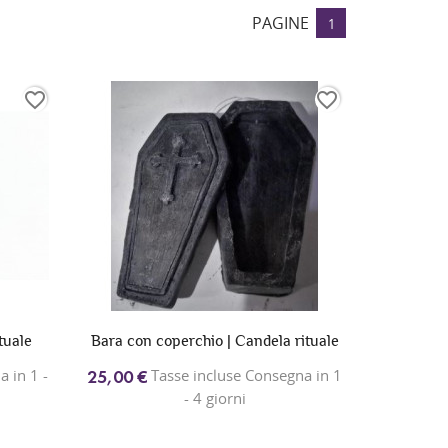
PAGINE
1
favorite_border
favorite_border
tuale
Bara con coperchio | Candela rituale
 in 1 -
Tasse incluse Consegna in 1
25,00 €
- 4 giorni