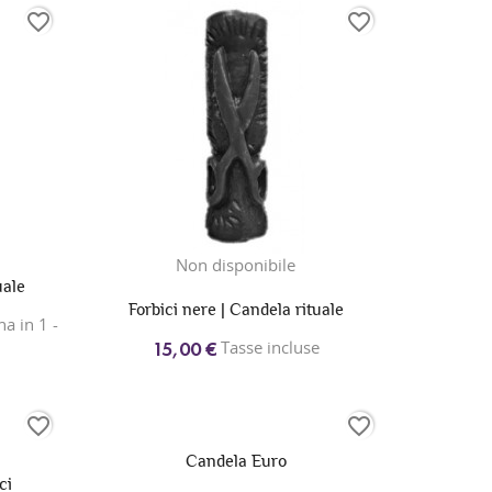
favorite_border
favorite_border
Non disponibile
uale
Forbici nere | Candela rituale
a in 1 -
Tasse incluse
15,00 €
favorite_border
favorite_border
Candela Euro
ci