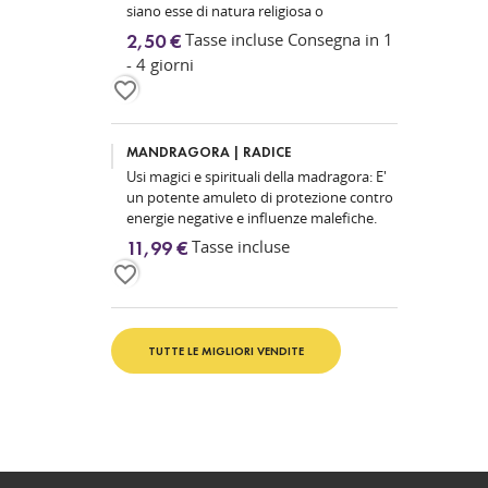
siano esse di natura religiosa o
magica, poiché rappresentano la luce...
Tasse incluse Consegna in 1
2,50 €
- 4 giorni
favorite_border
MANDRAGORA | RADICE
Usi magici e spirituali della madragora: E'
un potente amuleto di protezione contro
energie negative e influenze malefiche.
Nella magia...
Tasse incluse
11,99 €
favorite_border
TUTTE LE MIGLIORI VENDITE