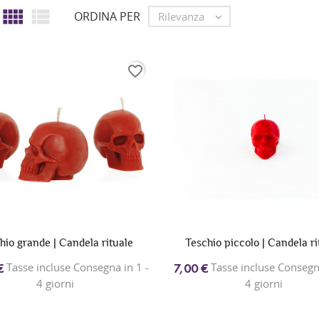


ORDINA PER
Rilevanza

favorite_border
hio grande | Candela rituale
Teschio piccolo | Candela ri
Tasse incluse Consegna in 1 -
Tasse incluse Consegna
€
7,00 €
4 giorni
4 giorni