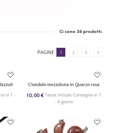
Ci sono 36 prodotti.
PAGINE

1
2
3
favorite_border
favorite_border
lazzuli
Ciondolo mezzaluna in Quarzo rosa
a in 1 -
Tasse incluse Consegna in 1
10,00 €
- 4 giorni
favorite_border
favorite_border