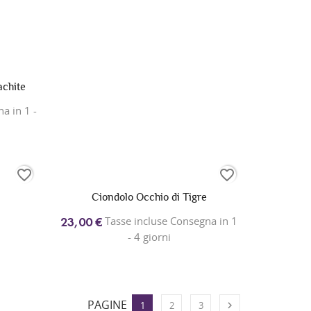
achite
a in 1 -
favorite_border
favorite_border
Ciondolo Occhio di Tigre
Tasse incluse Consegna in 1
23,00 €
- 4 giorni
PAGINE

1
2
3