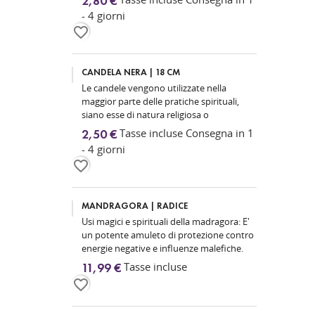
2,80 €
- 4 giorni
favorite_border
CANDELA NERA | 18 CM
Le candele vengono utilizzate nella
maggior parte delle pratiche spirituali,
siano esse di natura religiosa o
magica, poiché rappresentano la luce...
Tasse incluse Consegna in 1
2,50 €
- 4 giorni
favorite_border
MANDRAGORA | RADICE
Usi magici e spirituali della madragora: E'
un potente amuleto di protezione contro
energie negative e influenze malefiche.
Nella magia...
Tasse incluse
11,99 €
favorite_border