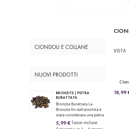
CION
CIONDOLI E COLLANE
VISTA
NUOVI PRODOTTI
Cion
18,99 
BRONZITE | PIETRA
BURATTATA
Bronzite Burattata La
Bronzite fin dall'antichità è
stata considerata una pietra
legata alla forza interiore,
Tasse incluse
5,99 €
all'autocontrollo e alla
Consegna in 1 - 4 giorni