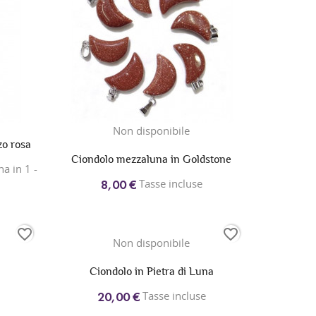
Non disponibile
zo rosa
Ciondolo mezzaluna in Goldstone
a in 1 -
Tasse incluse
8,00 €
favorite_border
favorite_border
Non disponibile
Ciondolo in Pietra di Luna
Tasse incluse
20,00 €