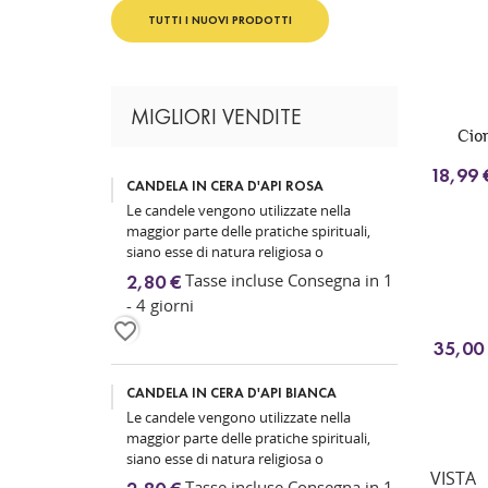
TUTTI I NUOVI PRODOTTI
MIGLIORI VENDITE
Cion
18,99 
CANDELA IN CERA D'API ROSA
Le candele vengono utilizzate nella
maggior parte delle pratiche spirituali,
siano esse di natura religiosa o
magica, poiché rappresentano la luce...
Tasse incluse Consegna in 1
2,80 €
- 4 giorni
favorite_border
35,00
CANDELA IN CERA D'API BIANCA
Le candele vengono utilizzate nella
maggior parte delle pratiche spirituali,
siano esse di natura religiosa o
VISTA
magica, poiché rappresentano la luce...
Tasse incluse Consegna in 1