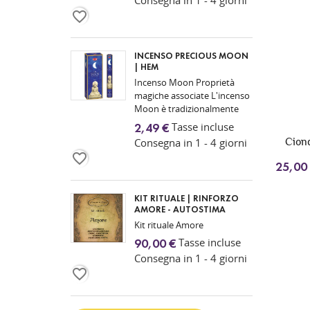
protezione...
favorite_border
INCENSO PRECIOUS MOON
| HEM
Incenso Moon Proprietà
magiche associate L'incenso
Moon è tradizionalmente
utilizzato nelle pratiche
Tasse incluse
2,49 €
esoteriche e spirituali come
Consegna in 1 - 4 giorni
Ciond
simbolo di...
favorite_border
25,00
KIT RITUALE | RINFORZO
AMORE - AUTOSTIMA
Kit rituale Amore
Tasse incluse
90,00 €
Consegna in 1 - 4 giorni
favorite_border