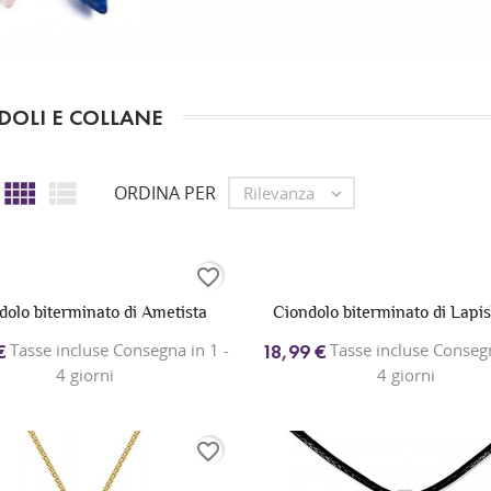
DOLI E COLLANE


ORDINA PER
Rilevanza

favorite_border
dolo biterminato di Ametista
Ciondolo biterminato di Lapis
Tasse incluse Consegna in 1 -
Tasse incluse Consegn
€
18,99 €
4 giorni
4 giorni
favorite_border