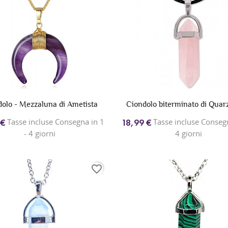
olo - Mezzaluna di Ametista
Ciondolo biterminato di Quar
Tasse incluse Consegna in 1
Tasse incluse Consegn
 €
18,99 €
- 4 giorni
4 giorni
favorite_border