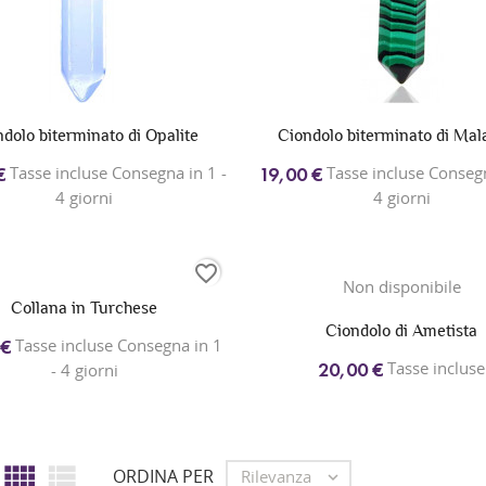
dolo biterminato di Opalite
Ciondolo biterminato di Mal
Tasse incluse Consegna in 1 -
Tasse incluse Consegn
€
19,00 €
4 giorni
4 giorni
favorite_border
Non disponibile
Collana in Turchese
Ciondolo di Ametista
Tasse incluse Consegna in 1
 €
Tasse incluse
20,00 €
- 4 giorni


ORDINA PER
Rilevanza
