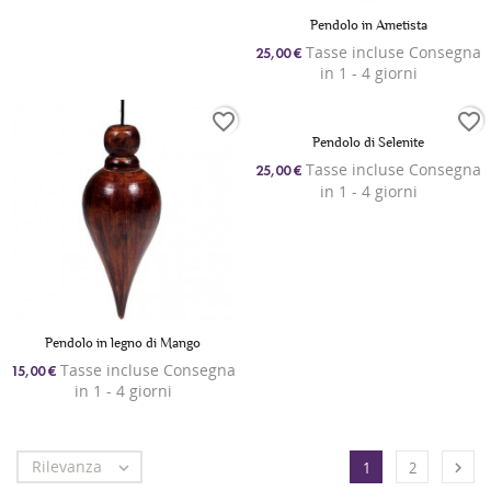
Pendolo in Ametista
Tasse incluse Consegna
25,00 €
in 1 - 4 giorni
favorite_border
favorite_border
Pendolo di Selenite
Tasse incluse Consegna
25,00 €
in 1 - 4 giorni
Pendolo in legno di Mango
Tasse incluse Consegna
15,00 €
in 1 - 4 giorni
Rilevanza


1
2