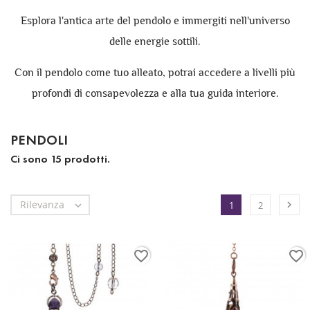
Esplora l'antica arte del pendolo e immergiti nell'universo
delle energie sottili.
Con il pendolo come tuo alleato, potrai accedere a livelli più
profondi di consapevolezza e alla tua guida interiore.
PENDOLI
Ci sono 15 prodotti.
Rilevanza


1
2
favorite_border
favorite_border