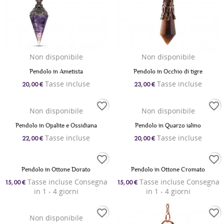
Non disponibile
Non disponibile
Pendolo in Ametista
Pendolo in Occhio di tigre
Tasse incluse
Tasse incluse
20,00 €
23,00 €
favorite_border
favorite_border
Non disponibile
Non disponibile
Pendolo in Opalite e Ossidiana
Pendolo in Quarzo ialino
Tasse incluse
Tasse incluse
22,00 €
20,00 €
favorite_border
favorite_border
Pendolo in Ottone Dorato
Pendolo in Ottone Cromato
Tasse incluse Consegna
Tasse incluse Consegna
15,00 €
15,00 €
in 1 - 4 giorni
in 1 - 4 giorni
favorite_border
favorite_border
Non disponibile