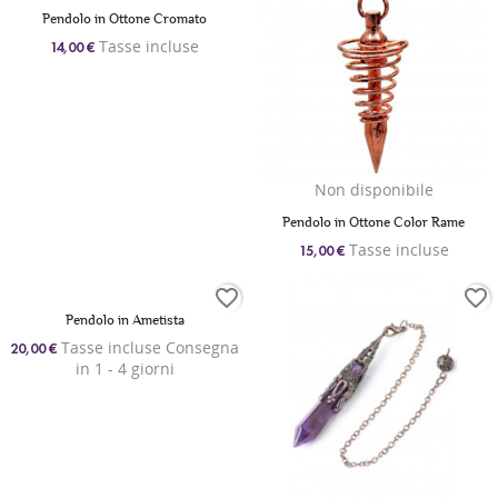
Pendolo in Ottone Cromato
Tasse incluse
14,00 €
Non disponibile
Pendolo in Ottone Color Rame
Tasse incluse
15,00 €
favorite_border
favorite_border
Pendolo in Ametista
Tasse incluse Consegna
20,00 €
in 1 - 4 giorni